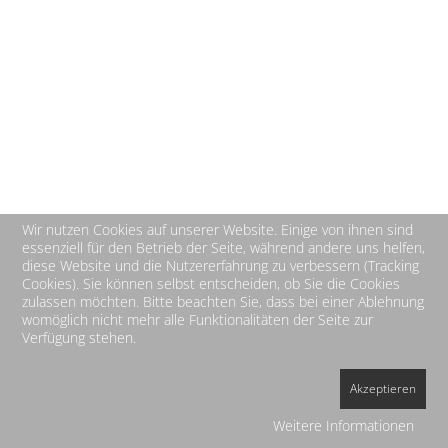
Wir nutzen Cookies auf unserer Website. Einige von ihnen sind
essenziell für den Betrieb der Seite, während andere uns helfen,
diese Website und die Nutzererfahrung zu verbessern (Tracking
Cookies). Sie können selbst entscheiden, ob Sie die Cookies
zulassen möchten. Bitte beachten Sie, dass bei einer Ablehnung
womöglich nicht mehr alle Funktionalitäten der Seite zur
Verfügung stehen.
Akzeptieren
Weitere Informationen