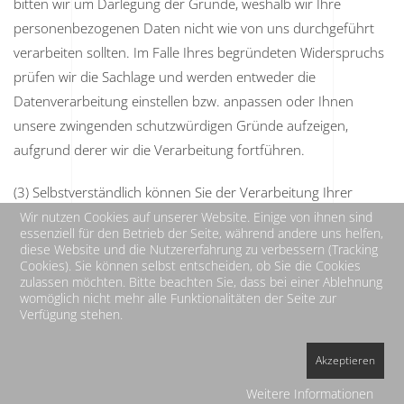
bitten wir um Darlegung der Gründe, weshalb wir Ihre
personenbezogenen Daten nicht wie von uns durchgeführt
verarbeiten sollten. Im Falle Ihres begründeten Widerspruchs
prüfen wir die Sachlage und werden entweder die
Datenverarbeitung einstellen bzw. anpassen oder Ihnen
unsere zwingenden schutzwürdigen Gründe aufzeigen,
aufgrund derer wir die Verarbeitung fortführen.
(3) Selbstverständlich können Sie der Verarbeitung Ihrer
personenbezogenen Daten für Zwecke der Werbung und
Wir nutzen Cookies auf unserer Website. Einige von ihnen sind
essenziell für den Betrieb der Seite, während andere uns helfen,
Datenanalyse jederzeit widersprechen. Über Ihren
diese Website und die Nutzererfahrung zu verbessern (Tracking
Werbewiderspruch können Sie uns unter den auf der Seite
Cookies). Sie können selbst entscheiden, ob Sie die Cookies
zulassen möchten. Bitte beachten Sie, dass bei einer Ablehnung
"
Pfarrbüro
" benannten Kontaktdaten informieren.
womöglich nicht mehr alle Funktionalitäten der Seite zur
Verfügung stehen.
Akzeptieren
HOME
IMPRESSUM
DATENSCHUTZ
Weitere Informationen