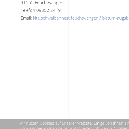
91555 Feuchtwangen
Telefon 09852 2419
Email:
kita.schwalbennest.feuchtwangen@bistum-augsb
Wir nutzen Cookies auf unserer Website. Einige von ihnen si
Cookies). Sie können selbst entscheiden, ob Sie die Cookies