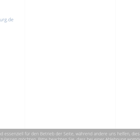
urg.de
nd essenziell für den Betrieb der Seite, während andere uns helfen, di
 zulassen möchten. Bitte beachten Sie, dass bei einer Ablehnung womögl