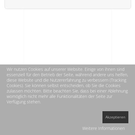
Wir nutzen Cookies auf unserer Website. Einige von ihnen sind
essenziell für den Betrieb der Seite, während andere uns helfen,
diese Website und die Nutzererfahrung zu verbessern (Tracking
Cookies). Sie können selbst entscheiden, ob Sie die Cookies
zulassen möchten. Bitte beachten Sie, dass bei einer Ablehnung
womöglich nicht mehr alle Funktionalitäten der Seite zur
Verfügung stehen.
Akzeptieren
HOME
IMPRESSUM
DATENSCHUTZ
Weitere Informationen