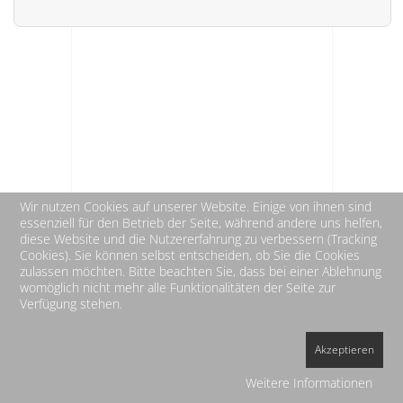
Wir nutzen Cookies auf unserer Website. Einige von ihnen sind
essenziell für den Betrieb der Seite, während andere uns helfen,
diese Website und die Nutzererfahrung zu verbessern (Tracking
Cookies). Sie können selbst entscheiden, ob Sie die Cookies
zulassen möchten. Bitte beachten Sie, dass bei einer Ablehnung
womöglich nicht mehr alle Funktionalitäten der Seite zur
Verfügung stehen.
Akzeptieren
HOME
IMPRESSUM
DATENSCHUTZ
Weitere Informationen